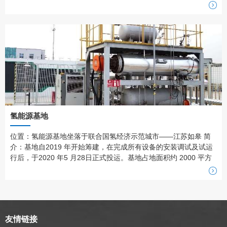
本、韩国及国内多位院士专家展开合作，研发出多款国际领先水平
的、可用于医学临床的电解制氢模块，覆盖吸、喝、泡及医美外用
等领域。基地拥有多项发明和新型实用专利，整合了现代高科技的
制氢产品，并拥有...
氢能源基地
位置：氢能源基地坐落于联合国氢经济示范城市——江苏如皋 简
介：基地自2019 年开始筹建，在完成所有设备的安装调试及试运
行后，于2020 年5 月28日正式投运。基地占地面积约 2000 平方
米，全基地的设备设施采用露天撬装式安装，分为控制区域和测试
区域。测试区域配置大容量储氢容器、热油系统、冷却系统等，四
周采用栏杆围挡，保障运行的可靠与安全。基于上海交通大学氢...
友情链接