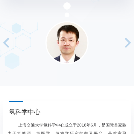
2021年国际镁学会年度产品奖
2018年 上
海市发明技术二等奖
2018年 中国材料研究学会优秀博士学位
论文指导教师
2016年 教育部长江学者青年学者
2016年 国家重点研发计划首席科学家
2016年 上海市教委曙光学者
2016年 唐立新教育基金会优秀学者奖
2016年 上海市优秀硕士论文指导教师
2015年 教育部创新引智基地核心团队成
员
2015年 新材料国际发展趋势高层论坛青
年科学家奖
2015年 上海交通大学第三期莙政学者项
氢科学中心
目指导教师
2014年 中国有色金属材料（英文版）期
上海交通大学氢科学中心成立于2018年6月，是国际首家致
刊优秀论文奖
力于氢能源、氢医学、氢农学研究的交叉平台，是首家聚